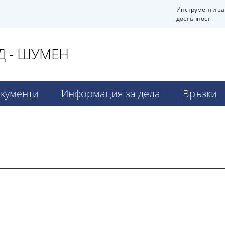
Инструменти за
достъпност
Д - ШУМЕН
кументи
Информация за дела
Връзки