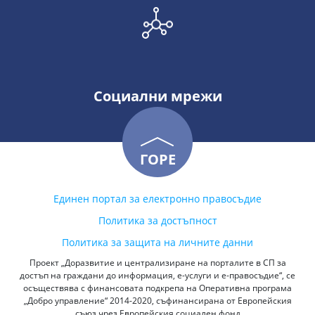
Социални мрежи
ГОРЕ
Единен портал за електронно правосъдие
Политика за достъпност
Политика за защита на личните данни
Проект „Доразвитие и централизиране на порталите в СП за
достъп на граждани до информация, е-услуги и е-правосъдие“, се
осъществява с финансовата подкрепа на Оперативна програма
„Добро управление“ 2014-2020, съфинансирана от Европейския
съюз чрез Европейския социален фонд