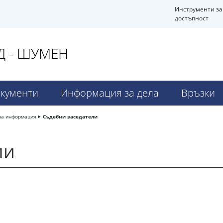
Инструменти за
достъпност
Д - ШУМЕН
кументи
Информация за дела
Връзки
на информация
Съдебни заседатели
ли