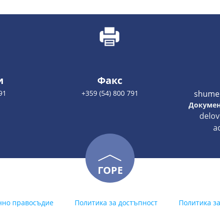
и
Факс
91
+359 (54) 800 791
shume
Докумен
delo
a
ГОРЕ
нно правосъдие
Политика за достъпност
Политика з