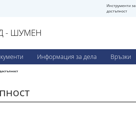
Инструменти за
достъпност
Д - ШУМЕН
кументи
Информация за дела
Връзки
 достъпност
ъпност