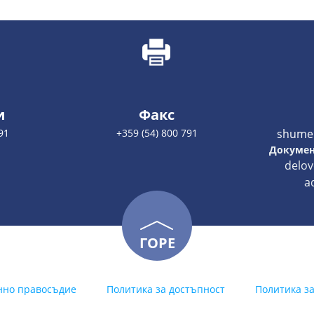
и
Факс
91
+359 (54) 800 791
shume
Докумен
delo
a
ГОРЕ
нно правосъдие
Политика за достъпност
Политика з