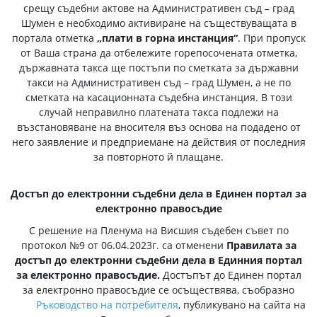
срещу съдебни актове на Административен съд – град
Шумен е необходимо активиране на съществуващата в
портала отметка
„плати в горна инстанция“
. При пропуск
от Ваша страна да отбележите горепосочената отметка,
държавната такса ще постъпи по сметката за държавни
такси на Административен съд – град Шумен, а не по
сметката на касационната съдебна инстанция. В този
случай неправилно платената такса подлежи на
възстановяване на вносителя въз основа на подадено от
него заявление и предприемане на действия от последния
за повторното й плащане.
Достъп до електронни съдебни дела в Единен портал за
електронно правосъдие
С решение на Пленума на Висшия съдебен съвет по
протокол №9 от 06.04.2023г. са отменени
Правилата за
достъп до електронни съдебни дела в Единния портал
за електронно правосъдие.
Достъпът до Единен портал
за електронно правосъдие се осъществява, съобразно
Ръководство на потребителя
, публикувано на сайта на