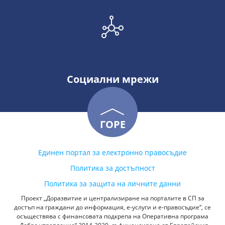
Социални мрежи
ГОРЕ
Единен портал за електронно правосъдие
Политика за достъпност
Политика за защита на личните данни
Проект „Доразвитие и централизиране на порталите в СП за
достъп на граждани до информация, е-услуги и е-правосъдие“, се
осъществява с финансовата подкрепа на Оперативна програма