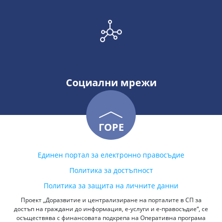
Социални мрежи
ГОРЕ
Единен портал за електронно правосъдие
Политика за достъпност
Политика за защита на личните данни
Проект „Доразвитие и централизиране на порталите в СП за
достъп на граждани до информация, е-услуги и е-правосъдие“, се
осъществява с финансовата подкрепа на Оперативна програма